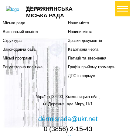
Міська влада
Громадянам
+ Створити петицію
Офіційний сайт
ДЕРАЖНЯНСЬКА
Міський голова
Вони загинули за Україну
МІСЬКА РАДА
Міська рада
Наше місто
Виконавчий комітет
Новини міста
Структура
Зразки документів
Законодавча база
Квартирна черга
Міські програми
Петиції та звернення
Регуляторна політика
Графік прийому громадян
ДПС інформує
Україна, 32200, Хмельницька обл.,
м. Деражня, вул.Миру,11/1
dermisrada@ukr.net
0 (3856) 2-15-43