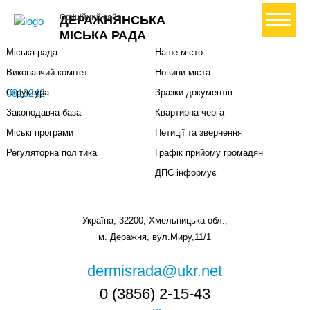
Міська влада
Громадянам
+ Створити петицію
Офіційний сайт
ДЕРАЖНЯНСЬКА
Міський голова
Вони загинули за Україну
МІСЬКА РАДА
Міська рада
Наше місто
Виконавчий комітет
Новини міста
0813242
Структура
Зразки документів
Законодавча база
Квартирна черга
Міські програми
Петиції та звернення
Регуляторна політика
Графік прийому громадян
ДПС інформує
Україна, 32200, Хмельницька обл.,
м. Деражня, вул.Миру,11/1
dermisrada@ukr.net
0 (3856) 2-15-43