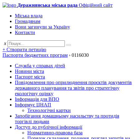
Деражнянська міська рада
Офіційний сайт
Міська влада
Громадянам
Вони загинули за Україну
Контакти
x
+ Створити петицію
Паспорти бюджетних програм
›
0116030
Служба у справах дітей
Новини міста
Паспорт міста
Повідомлення про оприлюднення проєктів документів
державного планування та звітів про стратегічну
екологічну оцінку
Інформація для ВПО
Інформує ЦНАП
Технологічні картки
Запобігання домашньому насильству та протидія
торгівлі людьми
Доступ до публічної інформації
Нормативно-правова база
Порядок складання, подання, розгляд запитів на