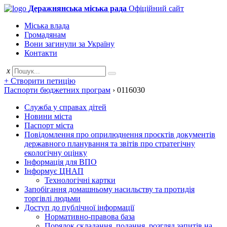
Деражнянська міська рада
Офіційний сайт
Міська влада
Громадянам
Вони загинули за Україну
Контакти
x
+ Створити петицію
Паспорти бюджетних програм
›
0116030
Служба у справах дітей
Новини міста
Паспорт міста
Повідомлення про оприлюднення проєктів документів
державного планування та звітів про стратегічну
екологічну оцінку
Інформація для ВПО
Інформує ЦНАП
Технологічні картки
Запобігання домашньому насильству та протидія
торгівлі людьми
Доступ до публічної інформації
Нормативно-правова база
Порядок складання, подання, розгляд запитів на