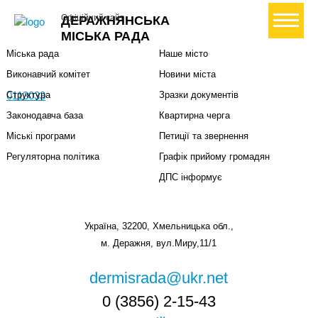
Міська влада
Громадянам
+ Створити петицію
Офіційний сайт
ДЕРАЖНЯНСЬКА
Міський голова
Вони загинули за Україну
МІСЬКА РАДА
Міська рада
Наше місто
Виконавчий комітет
Новини міста
0113033
Структура
Зразки документів
Законодавча база
Квартирна черга
Міські програми
Петиції та звернення
Регуляторна політика
Графік прийому громадян
ДПС інформує
Україна, 32200, Хмельницька обл.,
м. Деражня, вул.Миру,11/1
dermisrada@ukr.net
0 (3856) 2-15-43