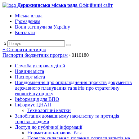
Деражнянська міська рада
Офіційний сайт
Міська влада
Громадянам
Вони загинули за Україну
Контакти
x
+ Створити петицію
Паспорти бюджетних програм
›
0110180
Служба у справах дітей
Новини міста
Паспорт міста
Повідомлення про оприлюднення проєктів документів
державного планування та звітів про стратегічну
екологічну оцінку
Інформація для ВПО
Інформує ЦНАП
Технологічні картки
Запобігання домашньому насильству та протидія
торгівлі людьми
Доступ до публічної інформації
Нормативно-правова база
Порядок складання, подання, розгляд запитів на