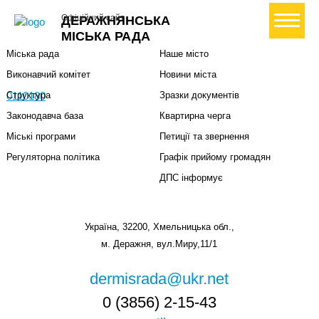
Міська влада
Громадянам
+ Створити петицію
Офіційний сайт
ДЕРАЖНЯНСЬКА
Міський голова
Вони загинули за Україну
МІСЬКА РАДА
Міська рада
Наше місто
Виконавчий комітет
Новини міста
0110180
Структура
Зразки документів
Законодавча база
Квартирна черга
Міські програми
Петиції та звернення
Регуляторна політика
Графік прийому громадян
ДПС інформує
Україна, 32200, Хмельницька обл.,
м. Деражня, вул.Миру,11/1
dermisrada@ukr.net
0 (3856) 2-15-43