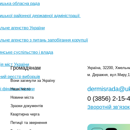
ицька обласна рада
цької районної державної адміністрації
льне агенство України
льне агенство з питань запобігання корупції
нське суспільство і влада
ія міст України
Громадянам
Україна, 32200, Хмельни
м. Деражня, вул.Миру,1
ий реєстр виборців
Вони загинули за Україну
dermisrada@uk
і фінанси України
Наше місто
0 (3856) 2-15-
Новини міста
Зразки документів
Зворотній зв’язок
Квартирна черга
Петиції та звернення