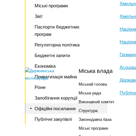
Хмельн
Міські програми
Звіт
Хмельни
Паспорти бюджетних
Націона
програм
Націона
Регуляторна політика
Громадя
Бюджетні запити
Економіка
Асоціац
Міська влада
Приватизація майна
Державн
Міський голова
Різне
Публічн
Міська рада
Запобігання корупції
Виконавчий комітет
Офіційні посилання
Структура
Публічні закупівлі
Законодавча база
Міські програми