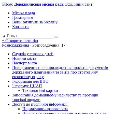
Деражнянська міська рада
Офіційний сайт
Міська влада
Громадянам
Вони загинули за Україну
Контакти
x
+ Створити петицію
Розпорядження
›
Розпорядження_17
Служба у справах дітей
Новини міста
Паспорт міста
Повідомлення про оприлюднення проєктів документів
державного планування та звітів про стратегічну
екологічну оцінку
Інформація для ВПО
Інформує ЦНАП
Технологічні картки
Запобігання домашньому насильству та протидія
торгівлі людьми
Доступ до публічної інформації
Нормативно-правова база
Порядок складання, подання, розгляд запитів на