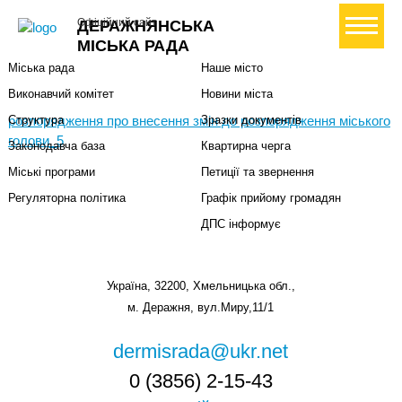
Міська влада
Громадянам
+ Створити петицію
Офіційний сайт
ДЕРАЖНЯНСЬКА
Міський голова
Вони загинули за Україну
МІСЬКА РАДА
Міська рада
Наше місто
Виконавчий комітет
Новини міста
розпорядження про внесення змін до розпорядження міського
Структура
Зразки документів
голови_5
Законодавча база
Квартирна черга
Міські програми
Петиції та звернення
Регуляторна політика
Графік прийому громадян
ДПС інформує
Україна, 32200, Хмельницька обл.,
м. Деражня, вул.Миру,11/1
dermisrada@ukr.net
0 (3856) 2-15-43