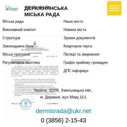
Міська влада
Громадянам
+ Створити петицію
Офіційний сайт
ДЕРАЖНЯНСЬКА
Міський голова
Вони загинули за Україну
МІСЬКА РАДА
Міська рада
Наше місто
Виконавчий комітет
Новини міста
Структура
Зразки документів
Законодавча база
Квартирна черга
Міські програми
Петиції та звернення
Регуляторна політика
Графік прийому громадян
ДПС інформує
Україна, 32200, Хмельницька обл.,
м. Деражня, вул.Миру,11/1
dermisrada@ukr.net
0 (3856) 2-15-43