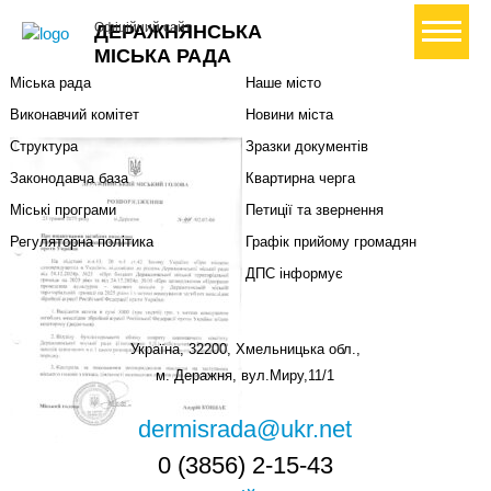
Міська влада
Громадянам
+ Створити петицію
Офіційний сайт
ДЕРАЖНЯНСЬКА
Міський голова
Вони загинули за Україну
МІСЬКА РАДА
Міська рада
Наше місто
Виконавчий комітет
Новини міста
Структура
Зразки документів
Законодавча база
Квартирна черга
Міські програми
Петиції та звернення
Регуляторна політика
Графік прийому громадян
ДПС інформує
Україна, 32200, Хмельницька обл.,
м. Деражня, вул.Миру,11/1
dermisrada@ukr.net
0 (3856) 2-15-43