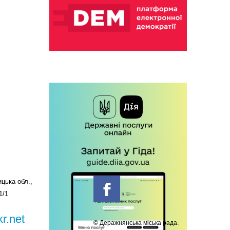
цька обл.,
1/1
r.net
© Деражнянська міська рада.