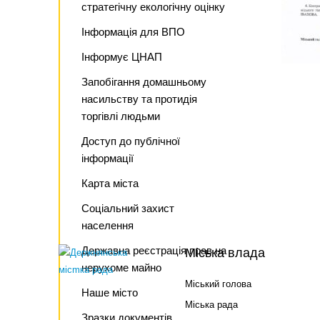
стратегічну екологічну оцінку
Інформація для ВПО
Інформує ЦНАП
Запобігання домашньому
насильству та протидія
торгівлі людьми
Доступ до публічної
інформації
Карта міста
Соціальний захист
населення
Державна реєстрація прав на
Міська влада
нерухоме майно
Міський голова
Наше місто
Міська рада
Зразки документів