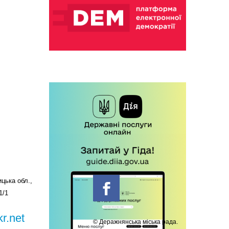
цька обл.,
1/1
r.net
© Деражнянська міська рада.