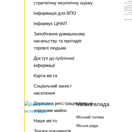
стратегічну екологічну оцінку
Інформація для ВПО
Інформує ЦНАП
Запобігання домашньому
насильству та протидія
торгівлі людьми
Доступ до публічної
інформації
Карта міста
Соціальний захист
населення
Державна реєстрація прав на
Міська влада
нерухоме майно
Міський голова
Наше місто
Міська рада
Зразки документів