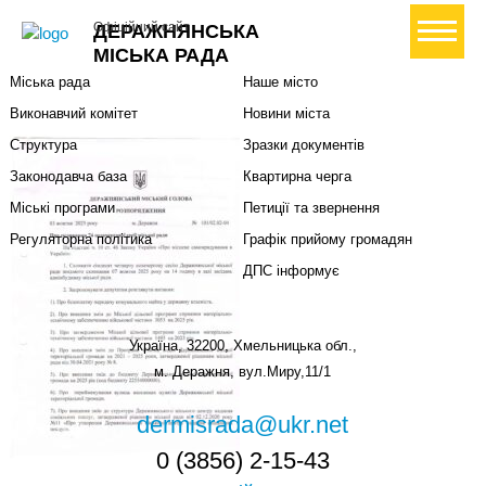
Міська влада
Громадянам
+ Створити петицію
Офіційний сайт
ДЕРАЖНЯНСЬКА
Міський голова
Вони загинули за Україну
МІСЬКА РАДА
Міська рада
Наше місто
Виконавчий комітет
Новини міста
Структура
Зразки документів
Законодавча база
Квартирна черга
Міські програми
Петиції та звернення
Регуляторна політика
Графік прийому громадян
ДПС інформує
Україна, 32200, Хмельницька обл.,
м. Деражня, вул.Миру,11/1
dermisrada@ukr.net
0 (3856) 2-15-43