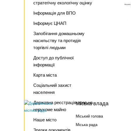
стратегічну екологічну оцінку
Інформація для ВПО
Інформує ЦНАП
Запобігання домашньому
насильству та протидія
торгівлі людьми
Доступ до публічної
інформації
Карта міста
Соціальний захист
населення
Державна реєстрація прав на
Міська влада
нерухоме майно
Міський голова
Наше місто
Міська рада
Зразки документів