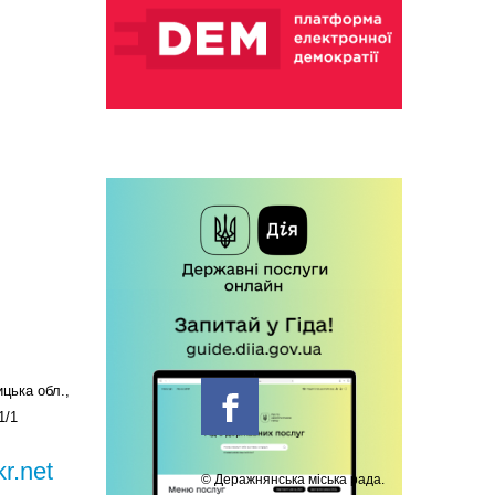
цька обл.,
1/1
r.net
© Деражнянська міська рада.