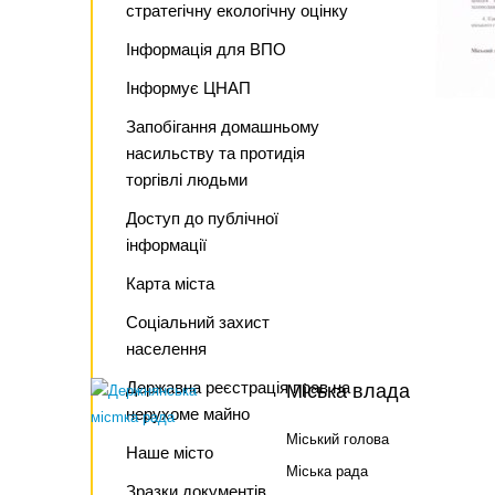
стратегічну екологічну оцінку
Інформація для ВПО
Інформує ЦНАП
Запобігання домашньому
насильству та протидія
торгівлі людьми
Доступ до публічної
інформації
Карта міста
Соціальний захист
населення
Державна реєстрація прав на
Міська влада
нерухоме майно
Міський голова
Наше місто
Міська рада
Зразки документів