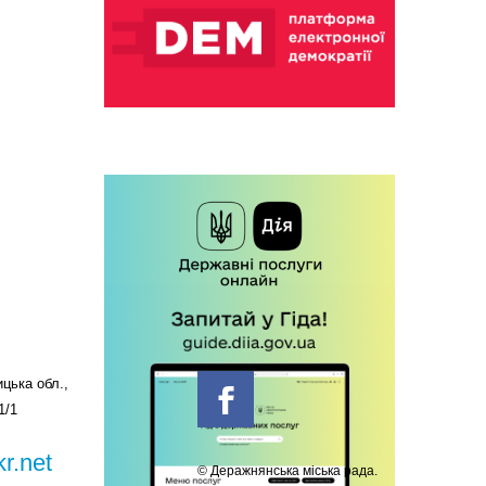
цька обл.,
1/1
r.net
© Деражнянська міська рада.