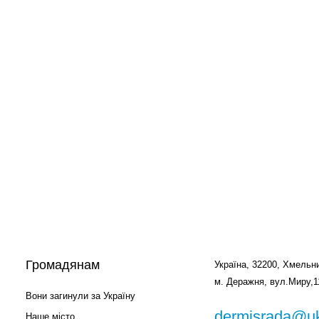
Громадянам
Україна, 32200, Хмельни
м. Деражня, вул.Миру,1
Вони загинули за Україну
dermisrada@uk
Наше місто