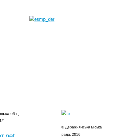
цька обл.,
1/1
© Деражнянська міська
r.net
рада. 2016