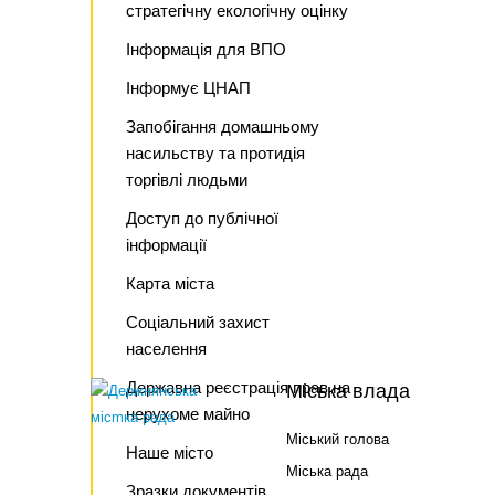
стратегічну екологічну оцінку
Інформація для ВПО
Інформує ЦНАП
Запобігання домашньому
насильству та протидія
торгівлі людьми
Доступ до публічної
інформації
Карта міста
Соціальний захист
населення
Державна реєстрація прав на
Міська влада
нерухоме майно
Міський голова
Наше місто
Міська рада
Зразки документів