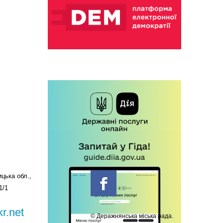
цька обл.,
1/1
r.net
© Деражнянська міська рада.