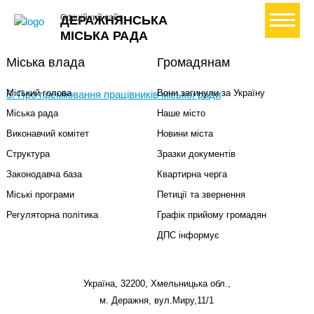
+ Створити петицію
Офіційний сайт
ДЕРАЖНЯНСЬКА
МІСЬКА РАДА
Міська влада
Громадянам
Міський голова
Вони загинули за Україну
8. Про преміювання працівників міської ради
Міська рада
Наше місто
Виконавчий комітет
Новини міста
Структура
Зразки документів
Законодавча база
Квартирна черга
Міські програми
Петиції та звернення
Регуляторна політика
Графік прийому громадян
ДПС інформує
Україна, 32200, Хмельницька обл.,
м. Деражня, вул.Миру,11/1