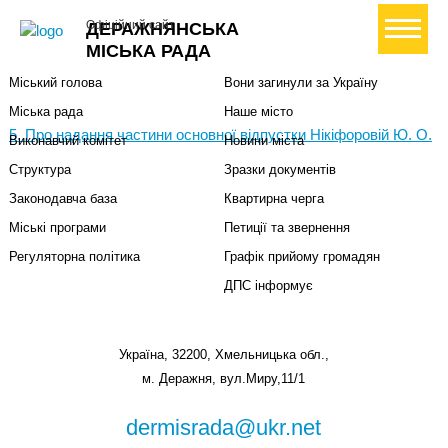
+ Створити петицію
Офіційний сайт
ДЕРАЖНЯНСЬКА
Міська влада
Громадянам
МІСЬКА РАДА
Міський голова
Вони загинули за Україну
Міська рада
Наше місто
5. Про надання частини основної відпустки Нікіфоровій Ю. О.
Виконавчий комітет
Новини міста
Структура
Зразки документів
Законодавча база
Квартирна черга
Міські програми
Петиції та звернення
Регуляторна політика
Графік прийому громадян
ДПС інформує
Україна, 32200, Хмельницька обл.,
м. Деражня, вул.Миру,11/1
dermisrada@ukr.net