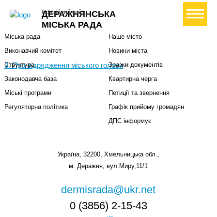
Міська влада
Громадянам
+ Створити петицію
Офіційний сайт
ДЕРАЖНЯНСЬКА
Міський голова
Вони загинули за Україну
МІСЬКА РАДА
Міська рада
Наше місто
Виконавчий комітет
Новини міста
3. Про відрядження міського голови
Структура
Зразки документів
Законодавча база
Квартирна черга
Міські програми
Петиції та звернення
Регуляторна політика
Графік прийому громадян
ДПС інформує
Україна, 32200, Хмельницька обл.,
м. Деражня, вул.Миру,11/1
dermisrada@ukr.net
0 (3856) 2-15-43