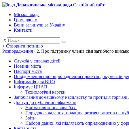
Деражнянська міська рада
Офіційний сайт
Міська влада
Громадянам
Вони загинули за Україну
Контакти
x
+ Створити петицію
Розпорядження
›
2. Про підтримку членів сімї загиблого війс
Служба у справах дітей
Новини міста
Паспорт міста
Повідомлення про оприлюднення проєктів документів держ
Інформація для ВПО
Інформує ЦНАП
Технологічні картки
Запобігання домашньому насильству та протидія торгівлі
Доступ до публічної інформації
Нормативно-правова база
Порядок складання, подання, розгляд запитів на пу
Звіти
Набори даних, які підлягають оприлюдненню у фор
Карта міста