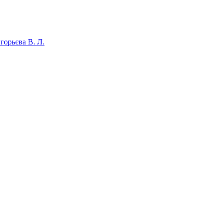
игорьєва В. Л.