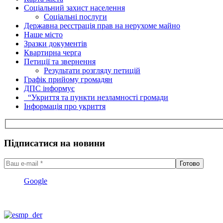
Соціальний захист населення
Соціальні послуги
Державна реєстрація прав на нерухоме майно
Наше місто
Зразки документів
Квартирна черга
Петиції та звернення
Результати розгляду петицій
Графік прийому громадян
ДПС інформує
“Укриття та пункти незламності громади
Інформація про укриття
Підписатися на новини
Google