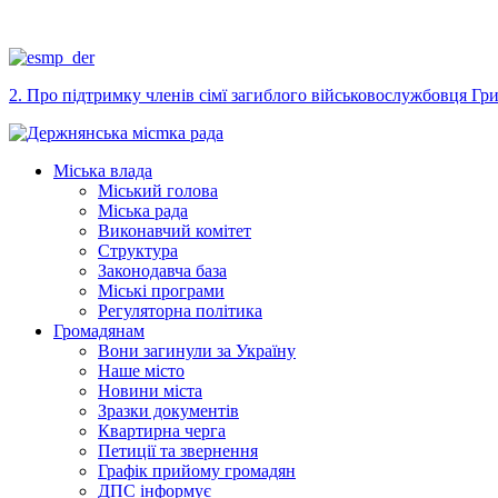
2. Про підтримку членів сімї загиблого військовослужбовця Гр
Міська влада
Міський голова
Міська рада
Виконавчий комітет
Структура
Законодавча база
Міські програми
Регуляторна політика
Громадянам
Вони загинули за Україну
Наше місто
Новини міста
Зразки документів
Квартирна черга
Петиції та звернення
Графік прийому громадян
ДПС інформує