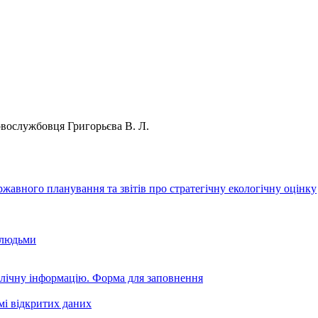
ьковослужбовця Григорьєва В. Л.
авного планування та звітів про стратегічну екологічну оцінку
 людьми
блічну інформацію. Форма для заповнення
мі відкритих даних