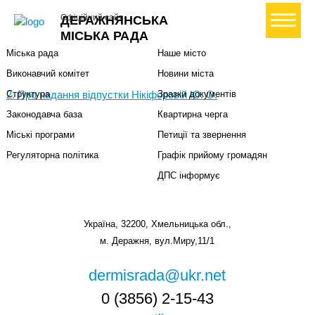
Міська влада
Громадянам
+ Створити петицію
Офіційний сайт
ДЕРАЖНЯНСЬКА
Міський голова
Вони загинули за Україну
МІСЬКА РАДА
Міська рада
Наше місто
Виконавчий комітет
Новини міста
2. Про надання відпустки Нікіфоровій Ю. О.
Структура
Зразки документів
Законодавча база
Квартирна черга
Міські програми
Петиції та звернення
Регуляторна політика
Графік прийому громадян
ДПС інформує
Україна, 32200, Хмельницька обл.,
м. Деражня, вул.Миру,11/1
dermisrada@ukr.net
0 (3856) 2-15-43