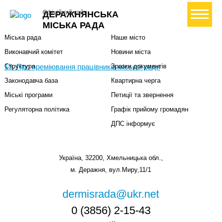
Міська влада
Громадянам
+ Створити петицію
Офіційний сайт
ДЕРАЖНЯНСЬКА
Міський голова
Вони загинули за Україну
МІСЬКА РАДА
Міська рада
Наше місто
Виконавчий комітет
Новини міста
19. Про преміювання працівників міської ради
Структура
Зразки документів
Законодавча база
Квартирна черга
Міські програми
Петиції та звернення
Регуляторна політика
Графік прийому громадян
ДПС інформує
Україна, 32200, Хмельницька обл.,
м. Деражня, вул.Миру,11/1
dermisrada@ukr.net
0 (3856) 2-15-43