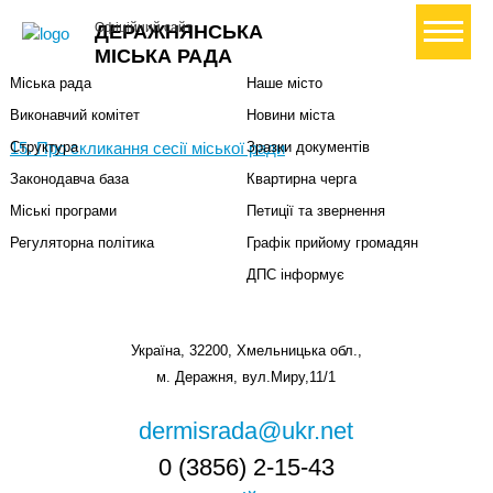
Міська влада
Громадянам
+ Створити петицію
Офіційний сайт
ДЕРАЖНЯНСЬКА
Міський голова
Вони загинули за Україну
МІСЬКА РАДА
Міська рада
Наше місто
Виконавчий комітет
Новини міста
15. Про скликання сесії міської ради
Структура
Зразки документів
Законодавча база
Квартирна черга
Міські програми
Петиції та звернення
Регуляторна політика
Графік прийому громадян
ДПС інформує
Україна, 32200, Хмельницька обл.,
м. Деражня, вул.Миру,11/1
dermisrada@ukr.net
0 (3856) 2-15-43