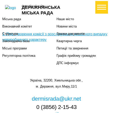
Міська влада
Громадянам
+ Створити петицію
Офіційний сайт
ДЕРАЖНЯНСЬКА
Міський голова
Вони загинули за Україну
МІСЬКА РАДА
Міська рада
Наше місто
Виконавчий комітет
Новини міста
1. Про створення комісії з розслідування нещасного випадку
Структура
Зразки документів
невиробничого характеру
Законодавча база
Квартирна черга
Міські програми
Петиції та звернення
Регуляторна політика
Графік прийому громадян
ДПС інформує
Україна, 32200, Хмельницька обл.,
м. Деражня, вул.Миру,11/1
dermisrada@ukr.net
0 (3856) 2-15-43