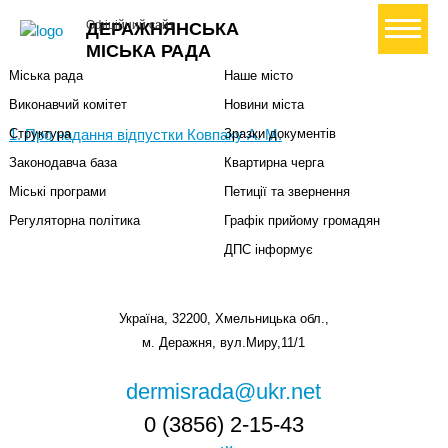
Міська влада
Громадянам
+ Створити петицію
Офіційний сайт
ДЕРАЖНЯНСЬКА
Міський голова
Вони загинули за Україну
МІСЬКА РАДА
Міська рада
Наше місто
Виконавчий комітет
Новини міста
1. Про надання відпустки Ковпаку А. М.
Структура
Зразки документів
Законодавча база
Квартирна черга
Міські програми
Петиції та звернення
Регуляторна політика
Графік прийому громадян
ДПС інформує
Україна, 32200, Хмельницька обл.,
м. Деражня, вул.Миру,11/1
dermisrada@ukr.net
0 (3856) 2-15-43