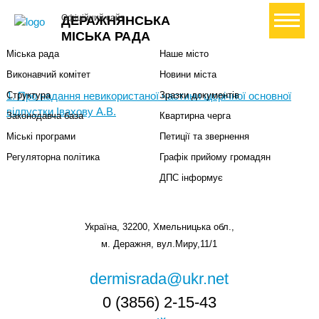
Міська влада
Громадянам
+ Створити петицію
Офіційний сайт
ДЕРАЖНЯНСЬКА
Міський голова
Вони загинули за Україну
МІСЬКА РАДА
Міська рада
Наше місто
Виконавчий комітет
Новини міста
1. Про надання невикористаної частини щорічної основної
Структура
Зразки документів
відпустки Івахову А.В.
Законодавча база
Квартирна черга
Міські програми
Петиції та звернення
Регуляторна політика
Графік прийому громадян
ДПС інформує
Україна, 32200, Хмельницька обл.,
м. Деражня, вул.Миру,11/1
dermisrada@ukr.net
0 (3856) 2-15-43