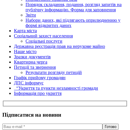
Порядок складання, подання, розгляд запитів на
публічну інформацію. Форма для заповнення
Звіти
Набори даних, які підлягають оприлюдненню у
формі відкритих даних
Карта міста
Соціальний захист населення
Соціальні послуги
Державна реєстрація прав на нерухоме майно
Наше місто
Зразки документів
Квартирна черга
Петиції та звернення
Результати розгляду петицій
Графік прийому громадян
ДПС інформує
“Укриття та пункти незламності громади
Інформація про укриття
Підписатися на новини