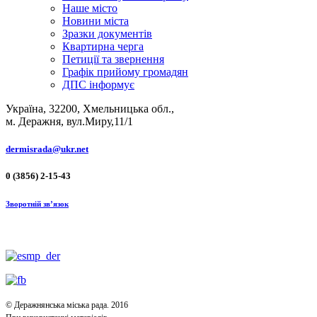
Наше місто
Новини міста
Зразки документів
Квартирна черга
Петиції та звернення
Графік прийому громадян
ДПС інформує
Україна, 32200, Хмельницька обл.,
м. Деражня, вул.Миру,11/1
dermisrada@ukr.net
0 (3856) 2-15-43
Зворотній зв’язок
© Деражнянська міська рада. 2016