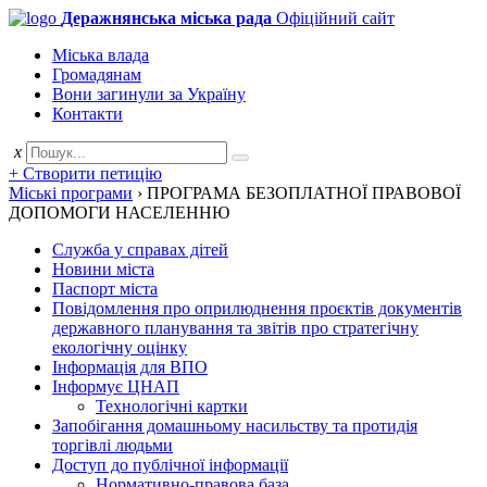
Деражнянська міська рада
Офіційний сайт
Міська влада
Громадянам
Вони загинули за Україну
Контакти
x
+ Створити петицію
Міські програми
›
ПРОГРАМА БЕЗОПЛАТНОЇ ПРАВОВОЇ
ДОПОМОГИ НАСЕЛЕННЮ
Служба у справах дітей
Новини міста
Паспорт міста
Повідомлення про оприлюднення проєктів документів
державного планування та звітів про стратегічну
екологічну оцінку
Інформація для ВПО
Інформує ЦНАП
Технологічні картки
Запобігання домашньому насильству та протидія
торгівлі людьми
Доступ до публічної інформації
Нормативно-правова база