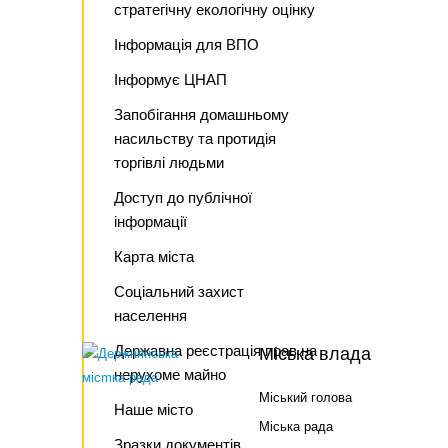
стратегічну екологічну оцінку
Інформація для ВПО
Інформує ЦНАП
Запобігання домашньому
насильству та протидія
торгівлі людьми
Доступ до публічної
інформації
Карта міста
Соціальний захист
населення
Державна реєстрація прав на
Міська влада
нерухоме майно
Міський голова
Наше місто
Міська рада
Зразки документів