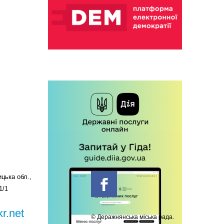
цька обл.,
1/1
r.net
© Деражнянська міська рада.