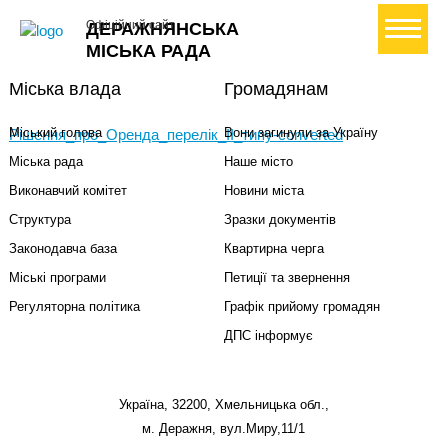
+ Створити петицію
Офіційний сайт
ДЕРАЖНЯНСЬКА
МІСЬКА РАДА
Міська влада
Громадянам
Міський голова
Вони загинули за Україну
Рiшення_про_Оренда_перелiк_II_типу-converted
Міська рада
Наше місто
Виконавчий комітет
Новини міста
Структура
Зразки документів
Законодавча база
Квартирна черга
Міські програми
Петиції та звернення
Регуляторна політика
Графік прийому громадян
ДПС інформує
Україна, 32200, Хмельницька обл.,
м. Деражня, вул.Миру,11/1