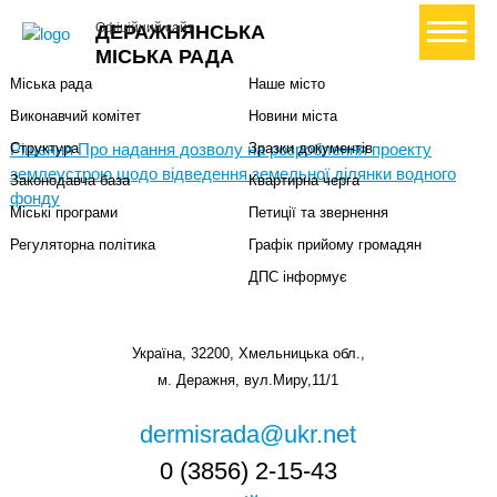
Міська влада
Громадянам
+ Створити петицію
Офіційний сайт
ДЕРАЖНЯНСЬКА
Міський голова
Вони загинули за Україну
МІСЬКА РАДА
Міська рада
Наше місто
Виконавчий комітет
Новини міста
Рішення Про надання дозволу на розроблення проекту
Структура
Зразки документів
землеустрою щодо відведення земельної ділянки водного
Законодавча база
Квартирна черга
фонду
Міські програми
Петиції та звернення
Регуляторна політика
Графік прийому громадян
ДПС інформує
Україна, 32200, Хмельницька обл.,
м. Деражня, вул.Миру,11/1
dermisrada@ukr.net
0 (3856) 2-15-43