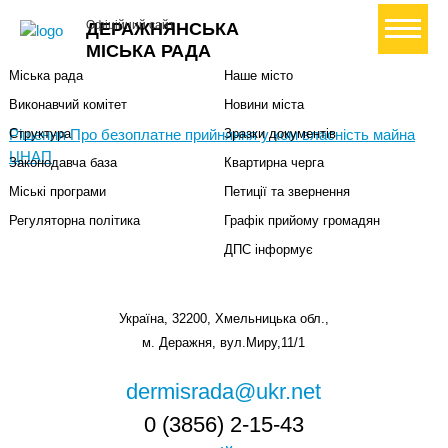
Міська влада
Громадянам
+ Створити петицію
Офіційний сайт
ДЕРАЖНЯНСЬКА
Міський голова
Вони загинули за Україну
МІСЬКА РАДА
Міська рада
Наше місто
Виконавчий комітет
Новини міста
Рiшення Про безоплатне прийняння у ком власнiсть майна
Структура
Зразки документів
ЦНАП
Законодавча база
Квартирна черга
Міські програми
Петиції та звернення
Регуляторна політика
Графік прийому громадян
ДПС інформує
Україна, 32200, Хмельницька обл.,
м. Деражня, вул.Миру,11/1
dermisrada@ukr.net
0 (3856) 2-15-43