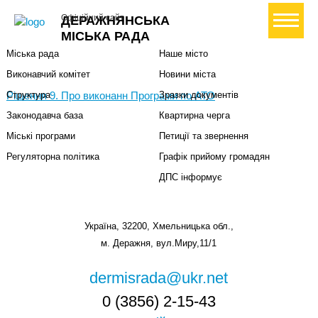
Міська влада
Громадянам
+ Створити петицію
Офіційний сайт
ДЕРАЖНЯНСЬКА
Міський голова
Вони загинули за Україну
МІСЬКА РАДА
Міська рада
Наше місто
Виконавчий комітет
Новини міста
Рішення 9. Про виконанн Програми по АТО
Структура
Зразки документів
Законодавча база
Квартирна черга
Міські програми
Петиції та звернення
Регуляторна політика
Графік прийому громадян
ДПС інформує
Україна, 32200, Хмельницька обл.,
м. Деражня, вул.Миру,11/1
dermisrada@ukr.net
0 (3856) 2-15-43