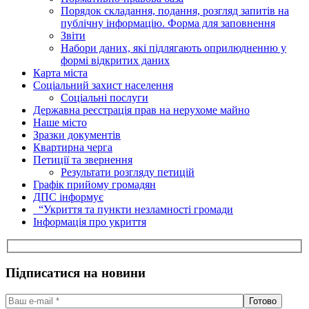
Порядок складання, подання, розгляд запитів на
публічну інформацію. Форма для заповнення
Звіти
Набори даних, які підлягають оприлюдненню у
формі відкритих даних
Карта міста
Соціальний захист населення
Соціальні послуги
Державна реєстрація прав на нерухоме майно
Наше місто
Зразки документів
Квартирна черга
Петиції та звернення
Результати розгляду петицій
Графік прийому громадян
ДПС інформує
“Укриття та пункти незламності громади
Інформація про укриття
Підписатися на новини