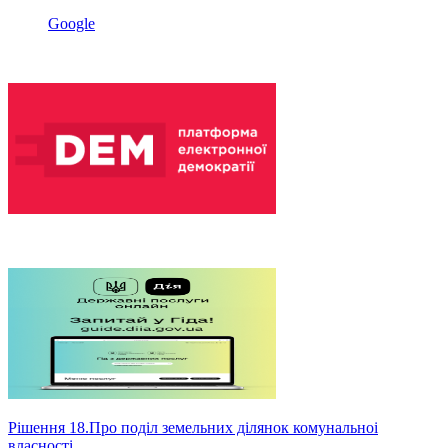
Google
Рішення 18.Про подiл земельних дiлянок комунальноi
власностi