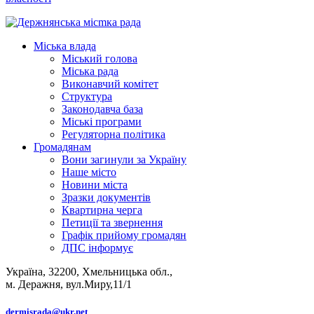
Міська влада
Міський голова
Міська рада
Виконавчий комітет
Структура
Законодавча база
Міські програми
Регуляторна політика
Громадянам
Вони загинули за Україну
Наше місто
Новини міста
Зразки документів
Квартирна черга
Петиції та звернення
Графік прийому громадян
ДПС інформує
Україна, 32200, Хмельницька обл.,
м. Деражня, вул.Миру,11/1
dermisrada@ukr.net