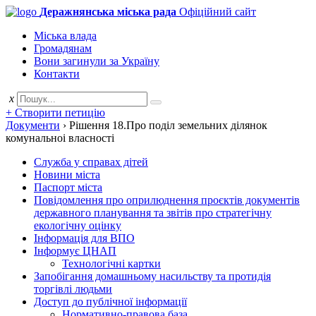
Деражнянська міська рада
Офіційний сайт
Міська влада
Громадянам
Вони загинули за Україну
Контакти
x
+ Створити петицію
Документи
›
Рішення 18.Про подiл земельних дiлянок
комунальноi власностi
Служба у справах дітей
Новини міста
Паспорт міста
Повідомлення про оприлюднення проєктів документів
державного планування та звітів про стратегічну
екологічну оцінку
Інформація для ВПО
Інформує ЦНАП
Технологічні картки
Запобігання домашньому насильству та протидія
торгівлі людьми
Доступ до публічної інформації
Нормативно-правова база