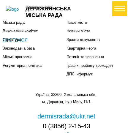
Міська влада
Громадянам
+ Створити петицію
Офіційний сайт
ДЕРАЖНЯНСЬКА
Міський голова
Вони загинули за Україну
МІСЬКА РАДА
Міська рада
Наше місто
Виконавчий комітет
Новини міста
ПРОТОКОЛ
Структура
Зразки документів
Законодавча база
Квартирна черга
Міські програми
Петиції та звернення
Регуляторна політика
Графік прийому громадян
ДПС інформує
Україна, 32200, Хмельницька обл.,
м. Деражня, вул.Миру,11/1
dermisrada@ukr.net
0 (3856) 2-15-43