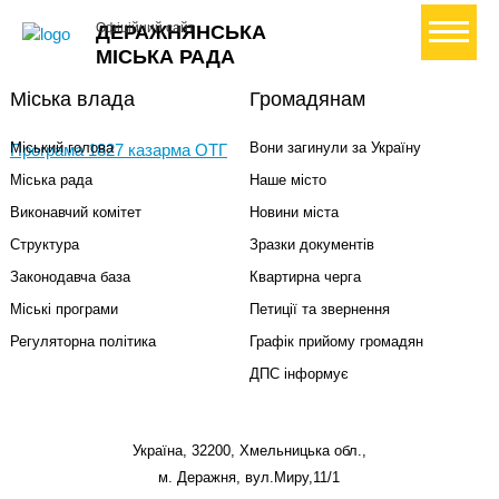
+ Створити петицію
Офіційний сайт
ДЕРАЖНЯНСЬКА
МІСЬКА РАДА
Міська влада
Громадянам
Міський голова
Вони загинули за Україну
Програма 1827 казарма ОТГ
Міська рада
Наше місто
Виконавчий комітет
Новини міста
Структура
Зразки документів
Законодавча база
Квартирна черга
Міські програми
Петиції та звернення
Регуляторна політика
Графік прийому громадян
ДПС інформує
Україна, 32200, Хмельницька обл.,
м. Деражня, вул.Миру,11/1