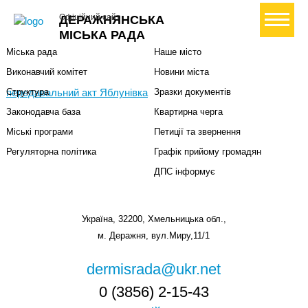
Міська влада
Громадянам
+ Створити петицію
Офіційний сайт
ДЕРАЖНЯНСЬКА
Міський голова
Вони загинули за Україну
МІСЬКА РАДА
Міська рада
Наше місто
Виконавчий комітет
Новини міста
передавальний акт Яблунівка
Структура
Зразки документів
Законодавча база
Квартирна черга
Міські програми
Петиції та звернення
Регуляторна політика
Графік прийому громадян
ДПС інформує
Україна, 32200, Хмельницька обл.,
м. Деражня, вул.Миру,11/1
dermisrada@ukr.net
0 (3856) 2-15-43