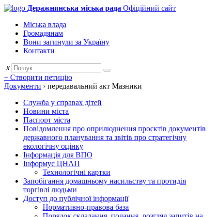
Деражнянська міська рада
Офіційний сайт
Міська влада
Громадянам
Вони загинули за Україну
Контакти
x
+ Створити петицію
Документи
›
передавальний акт Мазники
Служба у справах дітей
Новини міста
Паспорт міста
Повідомлення про оприлюднення проєктів документів
державного планування та звітів про стратегічну
екологічну оцінку
Інформація для ВПО
Інформує ЦНАП
Технологічні картки
Запобігання домашньому насильству та протидія
торгівлі людьми
Доступ до публічної інформації
Нормативно-правова база
Порядок складання, подання, розгляд запитів на