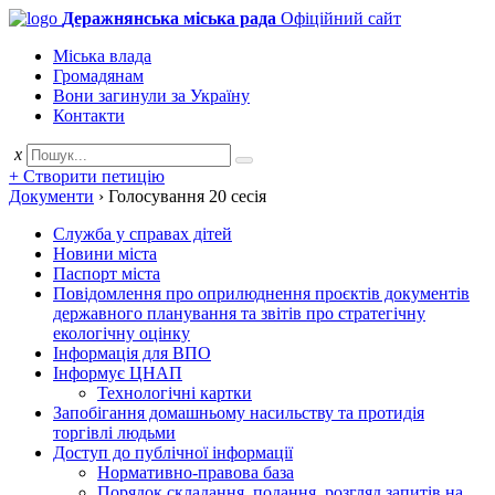
Деражнянська міська рада
Офіційний сайт
Міська влада
Громадянам
Вони загинули за Україну
Контакти
x
+ Створити петицію
Документи
›
Голосування 20 сесія
Служба у справах дітей
Новини міста
Паспорт міста
Повідомлення про оприлюднення проєктів документів
державного планування та звітів про стратегічну
екологічну оцінку
Інформація для ВПО
Інформує ЦНАП
Технологічні картки
Запобігання домашньому насильству та протидія
торгівлі людьми
Доступ до публічної інформації
Нормативно-правова база
Порядок складання, подання, розгляд запитів на