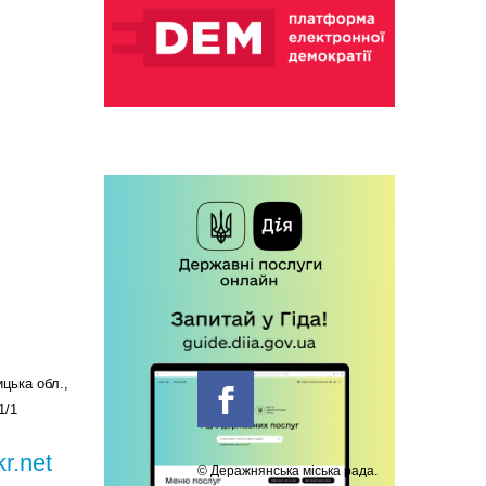
цька обл.,
1/1
r.net
© Деражнянська міська рада.