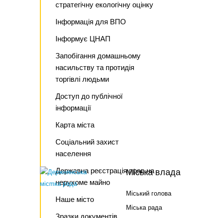
стратегічну екологічну оцінку
Інформація для ВПО
Інформує ЦНАП
Запобігання домашньому
насильству та протидія
торгівлі людьми
Доступ до публічної
інформації
Карта міста
Соціальний захист
населення
Державна реєстрація прав на
Міська влада
нерухоме майно
Міський голова
Наше місто
Міська рада
Зразки документів