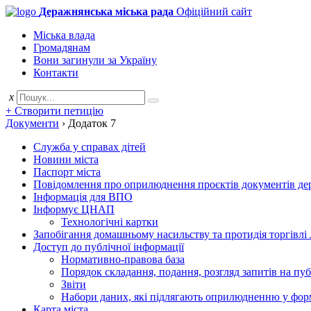
Деражнянська міська рада
Офіційний сайт
Міська влада
Громадянам
Вони загинули за Україну
Контакти
x
+ Створити петицію
Документи
›
Додаток 7
Служба у справах дітей
Новини міста
Паспорт міста
Повідомлення про оприлюднення проєктів документів держ
Інформація для ВПО
Інформує ЦНАП
Технологічні картки
Запобігання домашньому насильству та протидія торгівлі
Доступ до публічної інформації
Нормативно-правова база
Порядок складання, подання, розгляд запитів на пу
Звіти
Набори даних, які підлягають оприлюдненню у фор
Карта міста