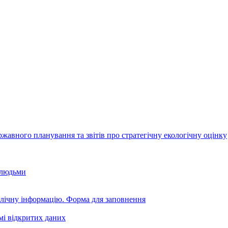
авного планування та звітів про стратегічну екологічну оцінку
 людьми
блічну інформацію. Форма для заповнення
мі відкритих даних