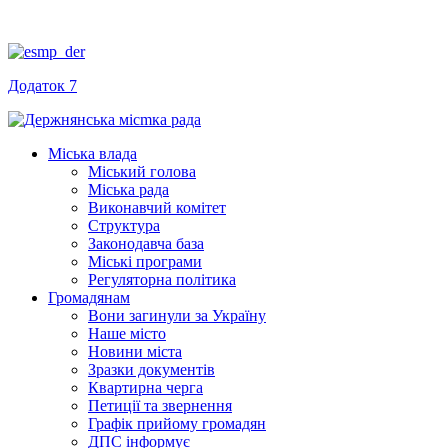
Додаток 7
Міська влада
Міський голова
Міська рада
Виконавчий комітет
Структура
Законодавча база
Міські програми
Регуляторна політика
Громадянам
Вони загинули за Україну
Наше місто
Новини міста
Зразки документів
Квартирна черга
Петиції та звернення
Графік прийому громадян
ДПС інформує