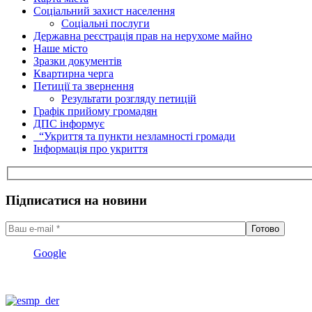
Соціальний захист населення
Соціальні послуги
Державна реєстрація прав на нерухоме майно
Наше місто
Зразки документів
Квартирна черга
Петиції та звернення
Результати розгляду петицій
Графік прийому громадян
ДПС інформує
“Укриття та пункти незламності громади
Інформація про укриття
Підписатися на новини
Google