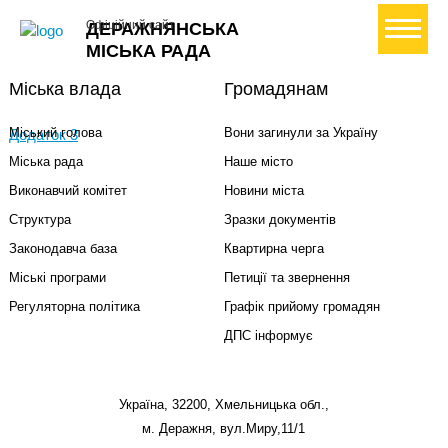
+ Створити петицію
Офіційний сайт
ДЕРАЖНЯНСЬКА
МІСЬКА РАДА
Міська влада
Громадянам
Міський голова
Вони загинули за Україну
Додаток 3
Міська рада
Наше місто
Виконавчий комітет
Новини міста
Структура
Зразки документів
Законодавча база
Квартирна черга
Міські програми
Петиції та звернення
Регуляторна політика
Графік прийому громадян
ДПС інформує
Україна, 32200, Хмельницька обл.,
м. Деражня, вул.Миру,11/1