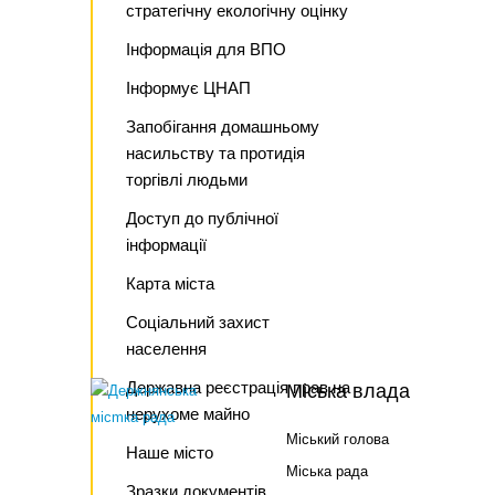
стратегічну екологічну оцінку
Інформація для ВПО
Інформує ЦНАП
Запобігання домашньому
насильству та протидія
торгівлі людьми
Доступ до публічної
інформації
Карта міста
Соціальний захист
населення
Державна реєстрація прав на
Міська влада
нерухоме майно
Міський голова
Наше місто
Міська рада
Зразки документів