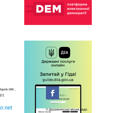
цька обл.,
1/1
r.net
© Деражнянська міська рада.