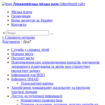
Деражнянська міська рада
Офіційний сайт
Міська влада
Громадянам
Вони загинули за Україну
Контакти
x
+ Створити петицію
Документи
›
Дод7
Служба у справах дітей
Новини міста
Паспорт міста
Повідомлення про оприлюднення проєктів документів
державного планування та звітів про стратегічну
екологічну оцінку
Інформація для ВПО
Інформує ЦНАП
Технологічні картки
Запобігання домашньому насильству та протидія
торгівлі людьми
Доступ до публічної інформації
Нормативно-правова база
Порядок складання, подання, розгляд запитів на