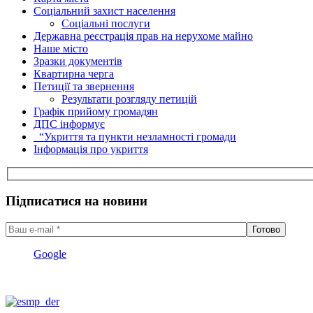
Соціальний захист населення
Соціальні послуги
Державна реєстрація прав на нерухоме майно
Наше місто
Зразки документів
Квартирна черга
Петиції та звернення
Результати розгляду петицій
Графік прийому громадян
ДПС інформує
“Укриття та пункти незламності громади
Інформація про укриття
Підписатися на новини
Google