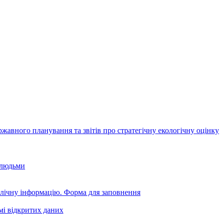
авного планування та звітів про стратегічну екологічну оцінку
 людьми
блічну інформацію. Форма для заповнення
мі відкритих даних