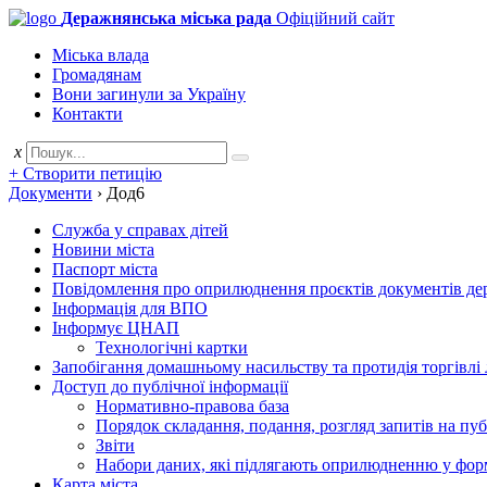
Деражнянська міська рада
Офіційний сайт
Міська влада
Громадянам
Вони загинули за Україну
Контакти
x
+ Створити петицію
Документи
›
Дод6
Служба у справах дітей
Новини міста
Паспорт міста
Повідомлення про оприлюднення проєктів документів держ
Інформація для ВПО
Інформує ЦНАП
Технологічні картки
Запобігання домашньому насильству та протидія торгівлі
Доступ до публічної інформації
Нормативно-правова база
Порядок складання, подання, розгляд запитів на пу
Звіти
Набори даних, які підлягають оприлюдненню у фор
Карта міста