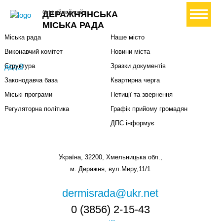
Міська влада
Громадянам
+ Створити петицію
Офіційний сайт
ДЕРАЖНЯНСЬКА
Міський голова
Вони загинули за Україну
МІСЬКА РАДА
Міська рада
Наше місто
Виконавчий комітет
Новини міста
дод.3
Структура
Зразки документів
Законодавча база
Квартирна черга
Міські програми
Петиції та звернення
Регуляторна політика
Графік прийому громадян
ДПС інформує
Україна, 32200, Хмельницька обл.,
м. Деражня, вул.Миру,11/1
dermisrada@ukr.net
0 (3856) 2-15-43