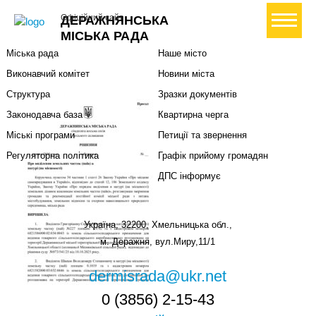
Міська влада
Громадянам
+ Створити петицію
Офіційний сайт
ДЕРАЖНЯНСЬКА
Міський голова
Вони загинули за Україну
МІСЬКА РАДА
Міська рада
Наше місто
Виконавчий комітет
Новини міста
Структура
Зразки документів
Законодавча база
Квартирна черга
Міські програми
Петиції та звернення
Регуляторна політика
Графік прийому громадян
ДПС інформує
Україна, 32200, Хмельницька обл.,
м. Деражня, вул.Миру,11/1
dermisrada@ukr.net
0 (3856) 2-15-43