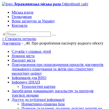
Деражнянська міська рада
Офіційний сайт
Міська влада
Громадянам
Вони загинули за Україну
Контакти
x
+ Створити петицію
Документи
›
_40. Про розроблення паспорту водного обєкту
Служба у справах дітей
Новини міста
Паспорт міста
Повідомлення про оприлюднення проєктів документів
державного планування та звітів про стратегічну
екологічну оцінку
Інформація для ВПО
Інформує ЦНАП
Технологічні картки
Запобігання домашньому насильству та протидія
торгівлі людьми
Доступ до публічної інформації
Нормативно-правова база
Порядок складання, подання, розгляд запитів на